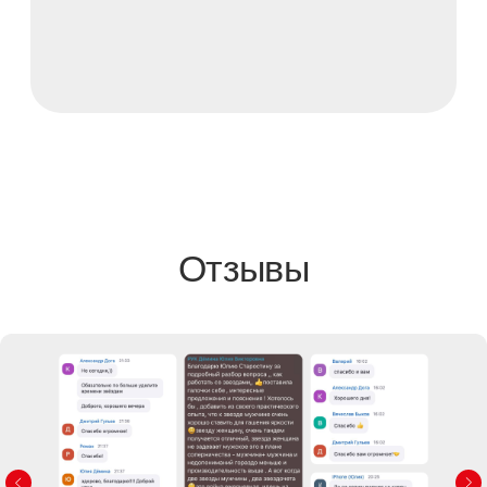
риски и предотвращать
их на самых ранних этапах.
Разберем ошибки в мышлении
предпринимателя, которые
препятствуют росту
и развитию компании.
Посмотрим на бизнес и задачи
по развитию под другим
углом.
Посмотреть отзывы